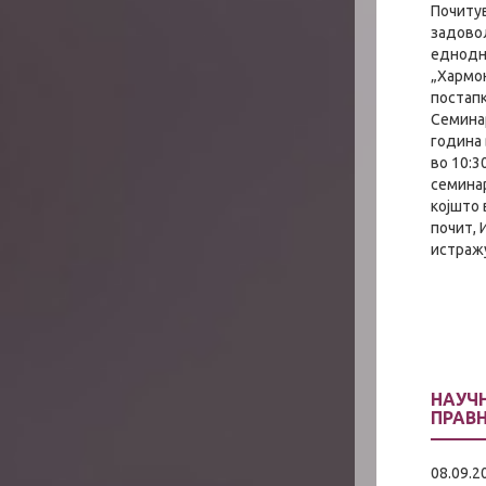
Почитув
задово
еднодн
„Хармон
постапк
Семина
година 
во 10:3
семина
којшто 
почит, 
истражу
НАУЧ
ПРАВ
08.09.2