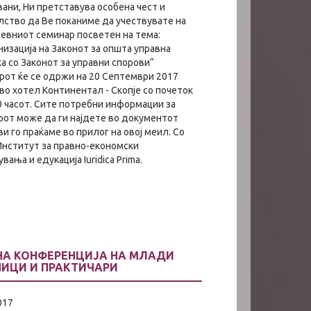
ани, Ни претставува особена чест и
лство да Ве поканиме да учествувате на
евниот семинар посветен на тема:
изација на Законот за општа управна
а со Законот за управни спорови“
рот ќе се одржи на 20 Септември 2017
во хотел Континентал - Скопје со почеток
0 часот. Сите потребни информации за
рот може да ги најдете во документот
ви го праќаме во прилог на овој меил. Со
Институт за правно-економски
вања и едукација Iuridica Prima.
НА КОНФЕРЕНЦИЈА НА МЛАДИ
НИЦИ И ПРАКТИЧАРИ
017