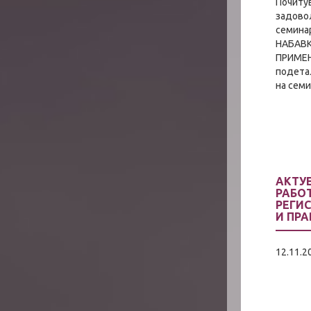
Почитув
задово
семина
НАБАВК
ПРИМЕН
подета
на семи
АКТУ
РАБО
РЕГИ
И ПР
12.11.2