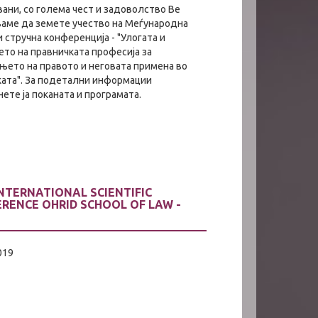
ани, со голема чест и задoволство Ве
ваме да земете учество на Меѓународна
и стручна конференција - "Улогата и
то на правничката професија за
њето на правото и неговата примена во
ката". За подетални информации
ете ја поканата и програмата.
INTERNATIONAL SCIENTIFIC
RENCE OHRID SCHOOL OF LAW -
019