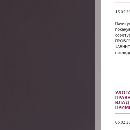
15.05.2
Почитув
поканув
совету
ПРОБЛЕ
ЈАВНИТ
погледн
УЛОГ
ПРАВ
ВЛАД
ПРИМ
06.02.2