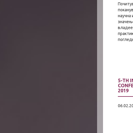
Почитув
покану
научна 
значење
владее
практи
погледн
5-TH 
CONFE
2019
06.02.2