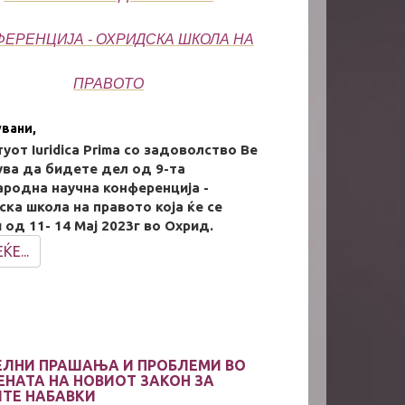
ЕРЕНЦИЈА - ОХРИДСКА ШКОЛА НА
ПРАВОТО
увани,
уот Iuridica Prima со задоволство Ве
ува да бидете дел од 9-та
ародна научна конференција -
ка школа на правото која ќе се
од 11- 14 Мај 2023г во Охрид.
ЌЕ...
ЕЛНИ ПРАШАЊА И ПРОБЛЕМИ ВО
ЕНАТА НА НОВИОТ ЗАКОН ЗА
ИТЕ НАБАВКИ