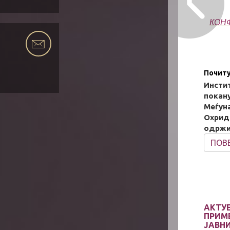
КОНФ
Почит
Инстит
покан
Меѓун
Охридс
одржи 
ПОВЕ
АКТУ
ПРИМ
ЈАВН