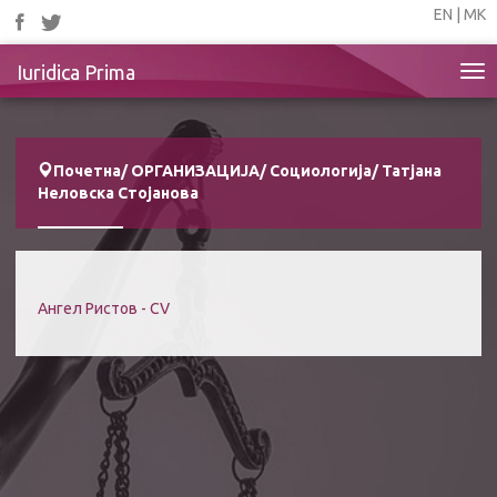
EN
|
МК
Iuridica Prima
Tog
nav
Почетна
/
ОРГАНИЗАЦИЈА
/
Социологија
/
Татјана
Неловска Стојанова
Ангел Ристов - CV